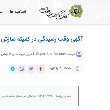
اطلاعیه ها
سئ
آگهی وقت رسیدگی در کمیته سازش کا
آخرین بروزرسانی
01 بهمن 1402
توسط
SuperUser Account
به اشتراک بگذارید
شماره پرونده: 1402242501 / خواهان ابوالفضل محمدخانی