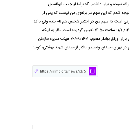
نموده و بیان داشته: "احتراما اینجانب ابوالفضل
سجامی شدم و کد بورسی به من تخصیص یافت متوجه شدم که این سهم در پرتفوی من نیست که پس از
ورتی است که سهم من در اختیار شخص هم نام بنده ولی با کد
ملی دیگری است که ایشان خرید و فروش می¬کنند." درخواست تحت شماره کلاسه 1402242501 ثبت و وقت رسیدگی آن روز چهارشنبه مورخ 11/11/1402 ساعت 14:50 تعیین گردیده است. نظر به اینکه
خواهان نشانی از خوانده ندارد و امکان اطلاع رسانی به وی فراهم نیست، مطابق با ماده 8 دستورالعمل فرایند سازش در کانون¬های موضوع قانون بازار اوراق بهادار مصوب 02/09/1401 هیئت مدیره سازمان
در تهران، خیابان ولیعصر، بالاتر از خیابان شهید بهشتی، کوچه